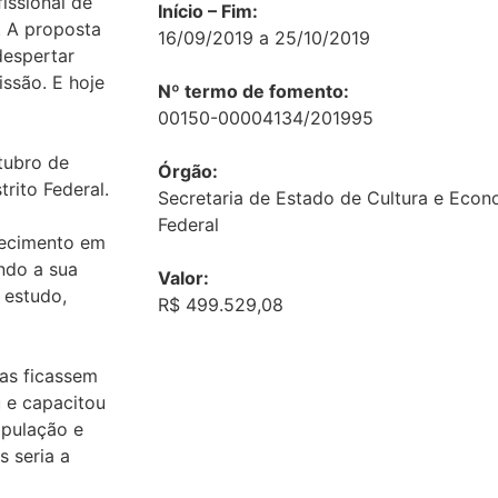
issional de
Início – Fim:
. A proposta
16/09/2019 a 25/10/2019
despertar
ssão. E hoje
Nº termo de fomento:
00150-00004134/201995
tubro de
Órgão:
trito Federal.
Secretaria de Estado de Cultura e Econo
Federal
hecimento em
ndo a sua
Valor:
 estudo,
R$ 499.529,08
oas ficassem
u e capacitou
opulação e
 seria a