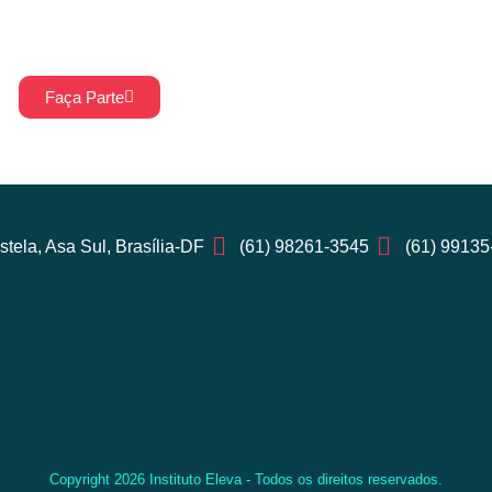
transformação da sociedade, compartilhando suas
ideias e sugerindo projetos.
Faça Parte
tela, Asa Sul, Brasília-DF
(61) 98261-3545
(61) 99135
Copyright 2026 Instituto Eleva - Todos os direitos reservados.